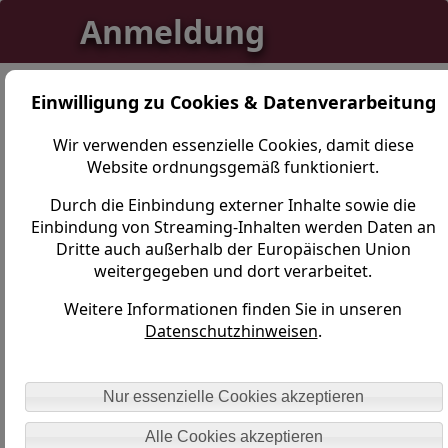
Anmeldung
Einwilligung zu Cookies & Datenverarbeitung
Der Zugriff auf diesen Bereich ist nur mit
Wir verwenden essenzielle Cookies, damit diese
entsprechenden Berechtigungen zulässig. Als
Website ordnungsgemäß funktioniert.
registrierter Nutzer füllen Sie bitte beide
Durch die Einbindung externer Inhalte sowie die
Felder aus.
Einbindung von Streaming-Inhalten werden Daten an
Dritte auch außerhalb der Europäischen Union
weitergegeben und dort verarbeitet.
BENUTZERNAME:
Weitere Informationen finden Sie in unseren
Datenschutzhinweisen
.
PASSWORT:
Nur essenzielle Cookies akzeptieren
Passwort vergessen
Alle Cookies akzeptieren